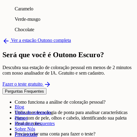
Caramelo
Verde-musgo
Chocolate
Ver a estação Outono completa
Será que você é Outono Escuro?
Descubra sua estação de coloração pessoal em menos de 2 minutos
com nosso analisador de IA. Gratuito e sem cadastro.
Fazer o teste gratuito
Perguntas Frequentes
Como funciona a análise de coloração pessoal?
Blog
Utilizamos tecnologia de ponta para analisar características
Tipos de coloração
como tom de pele, olhos e cabelo, identificando sua paleta
Planos
ideal de cores.
Perguntas frequentes
Sobre Nós
Preciso criar uma conta para fazer o teste?
Privacidade