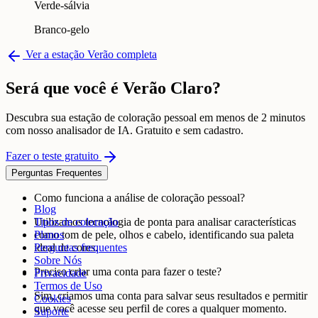
Verde-sálvia
Branco-gelo
Ver a estação Verão completa
Será que você é Verão Claro?
Descubra sua estação de coloração pessoal em menos de 2 minutos
com nosso analisador de IA. Gratuito e sem cadastro.
Fazer o teste gratuito
Perguntas Frequentes
Como funciona a análise de coloração pessoal?
Blog
Utilizamos tecnologia de ponta para analisar características
Tipos de coloração
como tom de pele, olhos e cabelo, identificando sua paleta
Planos
ideal de cores.
Perguntas frequentes
Sobre Nós
Preciso criar uma conta para fazer o teste?
Privacidade
Termos de Uso
Sim, criamos uma conta para salvar seus resultados e permitir
Cookies
que você acesse seu perfil de cores a qualquer momento.
Suporte